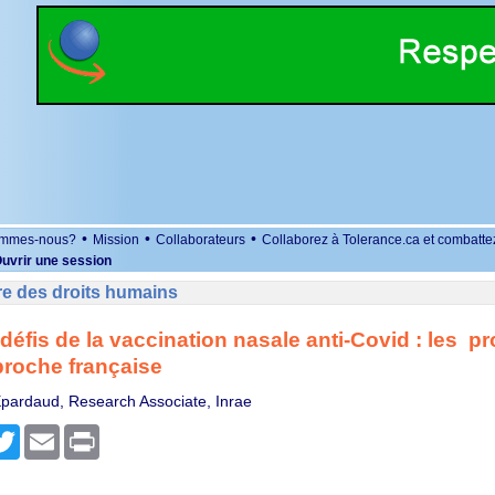
•
•
•
ommes-nous?
Mission
Collaborateurs
Collaborez à Tolerance.ca et combatte
uvrir une session
re des droits humains
 défis de la vaccination nasale anti-Covid : les 
roche française
pardaud, Research Associate, Inrae
r
cebook
Twitter
Email
Print