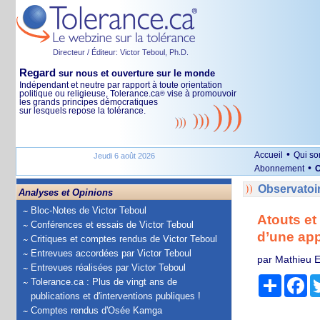
Directeur / Éditeur: Victor Teboul, Ph.D.
Regard
sur nous et ouverture sur le monde
Indépendant et neutre par rapport à toute orientation
politique ou religieuse, Tolerance.ca
vise à promouvoir
®
les grands principes démocratiques
sur lesquels repose la tolérance.
•
Accueil
Qui s
Jeudi 6 août 2026
•
Abonnement
O
Observatoi
Analyses et Opinions
Bloc-Notes de Victor Teboul
Atouts et
Conférences et essais de Victor Teboul
d’une app
Critiques et comptes rendus de Victor Teboul
Entrevues accordées par Victor Teboul
par Mathieu E
Entrevues réalisées par Victor Teboul
Partage
Fa
Tolerance.ca : Plus de vingt ans de
publications et d'interventions publiques !
Comptes rendus d'Osée Kamga