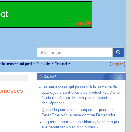
•
•
•
z la pensée unique !
Publicité
Contact
[
]
English
Aussi
~
Les entreprises qui passent à la semaine de
promesses
quatre jours sont-elles plus productives ? Une
étude menée sur 15 entreprises apporte
des réponses
~
Quand la paix devient suspecte : pourquoi
Peter Thiel voit le pape comme l’Antéchrist
~
La guerre contre les houthistes du Yémen peut-
elle détourner Riyad du Soudan ?