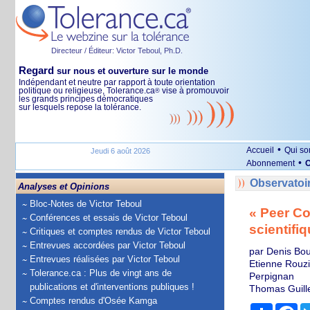
Directeur / Éditeur: Victor Teboul, Ph.D.
Regard
sur nous et ouverture sur le monde
Indépendant et neutre par rapport à toute orientation
politique ou religieuse, Tolerance.ca
vise à promouvoir
®
les grands principes démocratiques
sur lesquels repose la tolérance.
•
Accueil
Qui s
Jeudi 6 août 2026
•
Abonnement
O
Observatoi
Analyses et Opinions
Bloc-Notes de Victor Teboul
« Peer Co
Conférences et essais de Victor Teboul
scientifi
Critiques et comptes rendus de Victor Teboul
Entrevues accordées par Victor Teboul
par Denis Bou
Entrevues réalisées par Victor Teboul
Etienne Rouzi
Tolerance.ca : Plus de vingt ans de
Perpignan
publications et d'interventions publiques !
Thomas Guille
Comptes rendus d'Osée Kamga
Partage
Fa