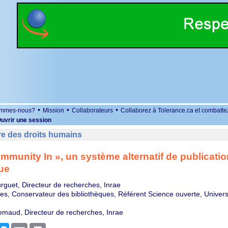
•
•
•
ommes-nous?
Mission
Collaborateurs
Collaborez à Tolerance.ca et combatte
uvrir une session
re des droits humains
mmunity In », un système alternatif de publicatio
que
rguet, Directeur de recherches, Inrae
es, Conservateur des bibliothèques, Référent Science ouverte, Univers
maud, Directeur de recherches, Inrae
r
cebook
Twitter
Email
Print