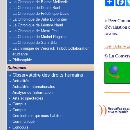
La Chronique de Bjarne Melkevik
La Chronique de Daniel Baril
La Chronique de Frédérique David
La Chronique de Julie Dumontier
« Peer Commun
La Chronique de Léonce Naud
d’évaluation e
La Chronique de Masri Feki
savoirs.
La Chronique de Michel Rogalski
La Chronique de Sami Bibi
Lire l'article 
La chronique de Véronick Talbot/Collaboration
étudiante
© La Convers
Philosophie
Rubriques
Observatoire des droits humains
Actualités
Actualités Internationales
Analyse de l'information
Arts et spectacles
Campus
Campus
Ces lectures qui nous habitent
Communiqué
Concours