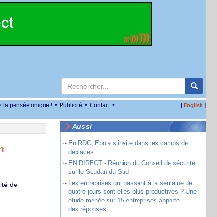
•
•
•
z la pensée unique !
Publicité
Contact
[
]
English
Aussi
~
En RDC, Ebola s’invite dans les camps de
n
déplacés
~
EN DIRECT - Réunion du Conseil de sécurité
sur le Soudan du Sud
~
Les entreprises qui passent à la semaine de
ité de
quatre jours sont-elles plus productives ? Une
étude menée sur 15 entreprises apporte
des réponses