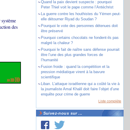
~
Quand la paix devient suspecte : pourquoi
Peter Thiel voit le pape comme l’Antéchrist
~
La guerre contre les houthistes du Yémen peut-
elle détourner Riyad du Soudan ?
r système
~
Pourquoi le vote des personnes détenues doit
uction des
être préservé
~
Pourquoi certains chocolats ne fondent-ils pas
malgré la chaleur ?
~
Pourquoi le fait de naître sans défense pourrait
être l’une des plus grandes forces de
l’humanité
~
Fusion froide : quand la compétition et la
pression médiatique virent à la bavure
scientifique
~
Liban. L’attaque israélienne qui a coûté la vie à
la journaliste Amal Khalil doit faire l’objet d’une
enquête pour crime de guerre
Liste complète
Suivez-nous sur ...