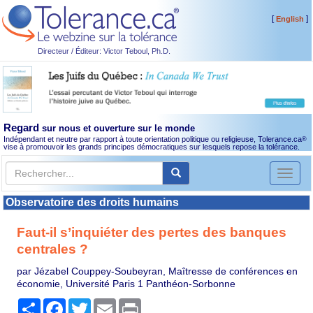
[
]
English
Directeur / Éditeur: Victor Teboul, Ph.D.
Regard
sur nous et ouverture sur le monde
Indépendant et neutre par rapport à toute orientation politique ou religieuse, Tolerance.ca
®
vise à promouvoir les grands principes démocratiques sur lesquels repose la tolérance.
Toggl
naviga
Observatoire des droits humains
Faut-il s’inquiéter des pertes des banques
centrales ?
par Jézabel Couppey-Soubeyran, Maîtresse de conférences en
économie, Université Paris 1 Panthéon-Sorbonne
Partager
Facebook
Twitter
Email
Print