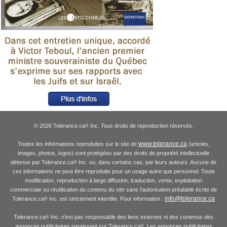
© 2026 Tolerance.ca
Inc. Tous droits de reproduction réservés.
®
www.tolerance.ca
Toutes les informations reproduites sur le site de
(articles,
images, photos, logos) sont protégées par des droits de propriété intellectuelle
détenus par Tolerance.ca
Inc. ou, dans certains cas, par leurs auteurs. Aucune de
®
ces informations ne peut être reproduite pour un usage autre que personnel. Toute
modification, reproduction à large diffusion, traduction, vente, exploitation
commerciale ou réutilisation du contenu du site sans l'autorisation préalable écrite de
info@tolerance.ca
Tolerance.ca
Inc. est strictement interdite. Pour information :
®
Tolerance.ca
Inc. n'est pas responsable des liens externes ni des contenus des
®
annonces publicitaires paraissant sur Tolerance.ca
. Les annonces publicitaires
®