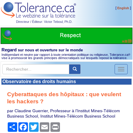
[
]
English
Directeur / Éditeur: Victor Teboul, Ph.D.
Regard
sur nous et ouverture sur le monde
Indépendant et neutre par rapport à toute orientation politique ou religieuse, Tolerance.ca
®
vise à promouvoir les grands principes démocratiques sur lesquels repose la tolérance.
Toggl
naviga
Observatoire des droits humains
Cyberattaques des hôpitaux : que veulent
les hackers ?
par Claudine Guerrier, Professeur à l'Institut Mines-Télécom
Business School, Institut Mines-Télécom Business School
Partager
Facebook
Twitter
Email
Print