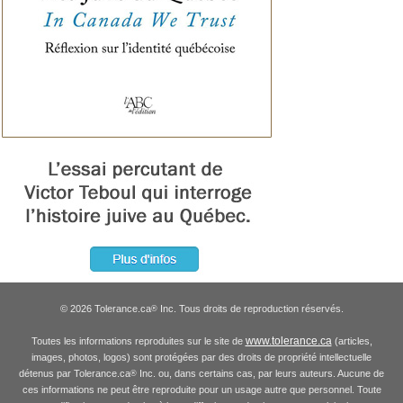
© 2026 Tolerance.ca
Inc. Tous droits de reproduction réservés.
®
www.tolerance.ca
Toutes les informations reproduites sur le site de
(articles,
images, photos, logos) sont protégées par des droits de propriété intellectuelle
détenus par Tolerance.ca
Inc. ou, dans certains cas, par leurs auteurs. Aucune de
®
ces informations ne peut être reproduite pour un usage autre que personnel. Toute