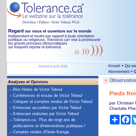
Directeur / Éditeur: Victor Teboul, Ph.D.
Regard
sur nous et ouverture sur le monde
Indépendant et neutre par rapport à toute orientation
politique ou religieuse, Tolerance.ca
vise à promouvoir
®
les grands principes démocratiques
sur lesquels repose la tolérance.
•
Accueil
Qui s
Samedi 8 août 2026
•
Abonnement
O
Observatoi
Analyses et Opinions
Bloc-Notes de Victor Teboul
Pieds froi
Conférences et essais de Victor Teboul
Critiques et comptes rendus de Victor Teboul
par Christian
Entrevues accordées par Victor Teboul
Charlotte Phe
Entrevues réalisées par Victor Teboul
Partage
Fa
Tolerance.ca : Plus de vingt ans de
publications et d'interventions publiques !
Comptes rendus d'Osée Kamga