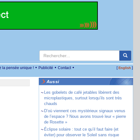
•
•
•
z la pensée unique !
Publicité
Contact
[
]
English
Aussi
~
Les gobelets de café jetables libèrent des
microplastiques, surtout lorsqu’ils sont très
chauds
~
D’où viennent ces mystérieux signaux venus
de l’espace ? Nous avons trouvé leur « pierre
de Rosette »
~
Éclipse solaire : tout ce qu’il faut faire (et
éviter) pour observer le Soleil sans risque