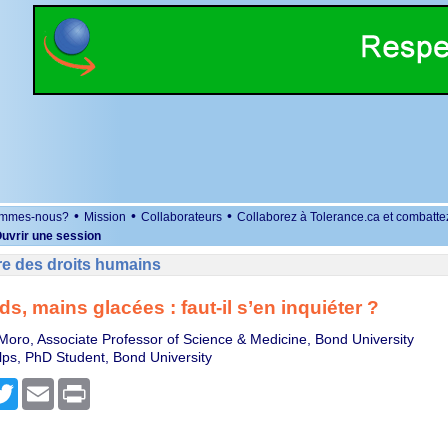
•
•
•
ommes-nous?
Mission
Collaborateurs
Collaborez à Tolerance.ca et combatte
uvrir une session
re des droits humains
ds, mains glacées : faut-il s’en inquiéter ?
 Moro, Associate Professor of Science & Medicine, Bond University
lps, PhD Student, Bond University
r
cebook
Twitter
Email
Print