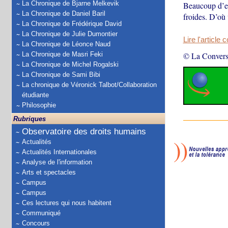
La Chronique de Bjarne Melkevik
Beaucoup d’en
La Chronique de Daniel Baril
froides. D’où 
La Chronique de Frédérique David
La Chronique de Julie Dumontier
Lire l'article 
La Chronique de Léonce Naud
La Chronique de Masri Feki
© La Convers
La Chronique de Michel Rogalski
La Chronique de Sami Bibi
La chronique de Véronick Talbot/Collaboration
étudiante
Philosophie
Rubriques
Observatoire des droits humains
Actualités
Actualités Internationales
Analyse de l'information
Arts et spectacles
Campus
Campus
Ces lectures qui nous habitent
Communiqué
Concours