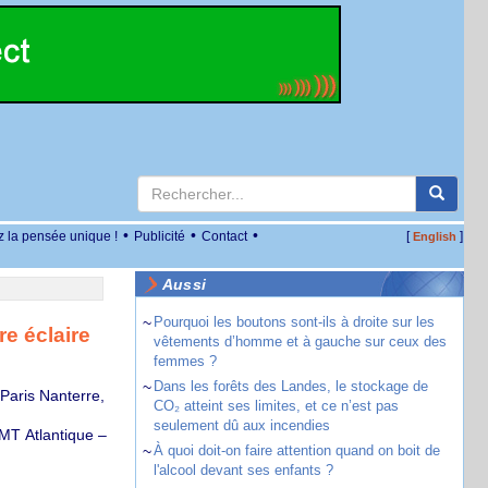
•
•
•
z la pensée unique !
Publicité
Contact
[
]
English
Aussi
~
Pourquoi les boutons sont-ils à droite sur les
e éclaire
vêtements d’homme et à gauche sur ceux des
femmes ?
~
Dans les forêts des Landes, le stockage de
aris Nanterre,
CO₂ atteint ses limites, et ce n’est pas
seulement dû aux incendies
IMT Atlantique –
~
À quoi doit-on faire attention quand on boit de
l'alcool devant ses enfants ?