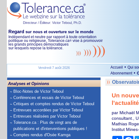
Directeur / Éditeur: Victor Teboul, Ph.D.
Regard
sur nous et ouverture sur le monde
Indépendant et neutre par rapport à toute orientation
politique ou religieuse, Tolerance.ca
vise à promouvoir
®
les grands principes démocratiques
sur lesquels repose la tolérance.
•
Accueil
Qui s
Vendredi 7 août 2026
•
Abonnement
O
Observatoi
Analyses et Opinions
Bloc-Notes de Victor Teboul
Un nouvea
Conférences et essais de Victor Teboul
l’actualité
Critiques et comptes rendus de Victor Teboul
Entrevues accordées par Victor Teboul
par Michaël 
Entrevues réalisées par Victor Teboul
consultant., U
Tolerance.ca : Plus de vingt ans de
Mathias Roger
publications et d'interventions publiques !
Institut Mine
Comptes rendus d'Osée Kamga
Partage
Fa