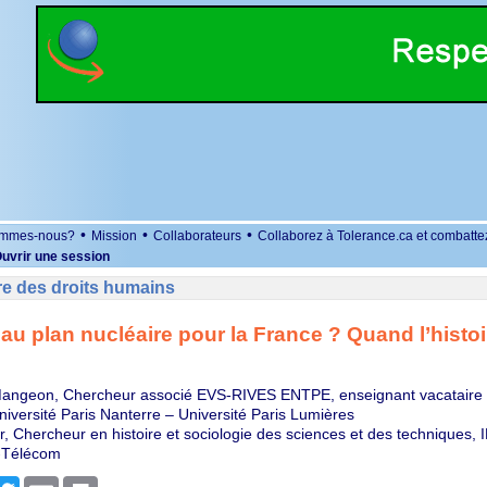
•
•
•
ommes-nous?
Mission
Collaborateurs
Collaborez à Tolerance.ca et combatte
uvrir une session
re des droits humains
u plan nucléaire pour la France ? Quand l’histoir
Mangeon, Chercheur associé EVS-RIVES ENTPE, enseignant vacataire P
niversité Paris Nanterre – Université Paris Lumières
, Chercheur en histoire et sociologie des sciences et des techniques, 
s-Télécom
r
cebook
Twitter
Email
Print