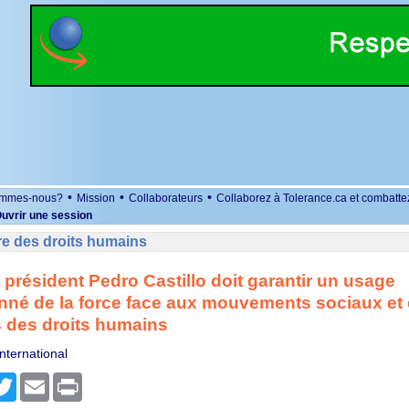
•
•
•
ommes-nous?
Mission
Collaborateurs
Collaborez à Tolerance.ca et combatte
uvrir une session
re des droits humains
 président Pedro Castillo doit garantir un usage
nné de la force face aux mouvements sociaux et é
s des droits humains
nternational
r
cebook
Twitter
Email
Print