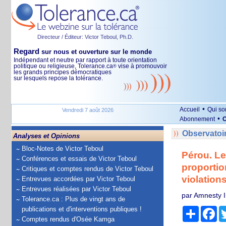
Directeur / Éditeur: Victor Teboul, Ph.D.
Regard
sur nous et ouverture sur le monde
Indépendant et neutre par rapport à toute orientation
politique ou religieuse, Tolerance.ca
vise à promouvoir
®
les grands principes démocratiques
sur lesquels repose la tolérance.
•
Accueil
Qui s
Vendredi 7 août 2026
•
Abonnement
O
Observatoi
Analyses et Opinions
Bloc-Notes de Victor Teboul
Pérou. Le
Conférences et essais de Victor Teboul
proportio
Critiques et comptes rendus de Victor Teboul
violation
Entrevues accordées par Victor Teboul
Entrevues réalisées par Victor Teboul
par Amnesty I
Tolerance.ca : Plus de vingt ans de
publications et d'interventions publiques !
Partage
Fa
Comptes rendus d'Osée Kamga