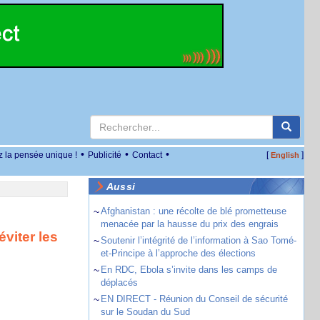
•
•
•
z la pensée unique !
Publicité
Contact
[
]
English
Aussi
~
Afghanistan : une récolte de blé prometteuse
menacée par la hausse du prix des engrais
viter les
~
Soutenir l’intégrité de l’information à Sao Tomé-
et-Principe à l’approche des élections
~
En RDC, Ebola s’invite dans les camps de
déplacés
~
EN DIRECT - Réunion du Conseil de sécurité
sur le Soudan du Sud