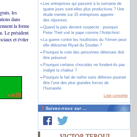
~
Les entreprises qui passent à la semaine de
quatre jours sont-elles plus productives ? Une
rais, les
étude menée sur 15 entreprises apporte
ations dans
des réponses
ennent la forme
~
Quand la paix devient suspecte : pourquoi
u. Le président
Peter Thiel voit le pape comme l’Antéchrist
ciaux et éviter
~
La guerre contre les houthistes du Yémen peut-
elle détourner Riyad du Soudan ?
~
Pourquoi le vote des personnes détenues doit
être préservé
~
Pourquoi certains chocolats ne fondent-ils pas
malgré la chaleur ?
~
Pourquoi le fait de naître sans défense pourrait
être l’une des plus grandes forces de
l’humanité
Liste complète
Suivez-nous sur ...