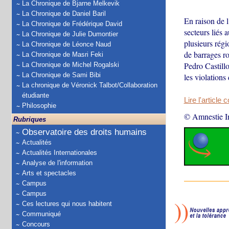
La Chronique de Bjarne Melkevik
La Chronique de Daniel Baril
En raison de l
La Chronique de Frédérique David
secteurs liés 
La Chronique de Julie Dumontier
plusieurs rég
La Chronique de Léonce Naud
de barrages ro
La Chronique de Masri Feki
Pedro Castillo
La Chronique de Michel Rogalski
La Chronique de Sami Bibi
les violations
La chronique de Véronick Talbot/Collaboration
étudiante
Lire l'article 
Philosophie
© Amnestie In
Rubriques
Observatoire des droits humains
Actualités
Actualités Internationales
Analyse de l'information
Arts et spectacles
Campus
Campus
Ces lectures qui nous habitent
Communiqué
Concours