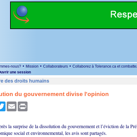
•
•
•
ommes-nous?
Mission
Collaborateurs
Collaborez à Tolerance.ca et combatte
uvrir une session
re des droits humains
ution du gouvernement divise l'opinion
r
cebook
Twitter
Email
Print
ès la surprise de la dissolution du gouvernement et l’éviction de la Pr
mique social et environnemental, les avis sont partagés.