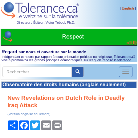
[
]
English
Directeur / Éditeur: Victor Teboul, Ph.D.
Regard
sur nous et ouverture sur le monde
Indépendant et neutre par rapport à toute orientation politique ou religieuse, Tolerance.ca
®
vise à promouvoir les grands principes démocratiques sur lesquels repose la tolérance.
Toggl
naviga
Observatoire des droits humains (anglais seulement)
New Revelations on Dutch Role in Deadly
Iraq Attack
(Version anglaise seulement)
Partager
Facebook
Twitter
Email
Print