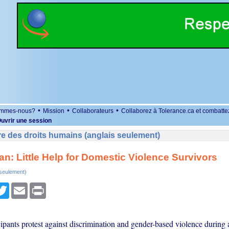
•
•
•
ommes-nous?
Mission
Collaborateurs
Collaborez à Tolerance.ca et combatte
uvrir une session
e des droits humains (anglais seulement)
n: Little Help for Domestic Violence Survivors
 seulement)
r
cebook
Twitter
Email
Print
pants protest against discrimination and gender-based violence during a