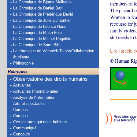
La Chronique de Bjarne Melkevik
members of fe
La Chronique de Daniel Baril
The placard r
La Chronique de Frédérique David
Women in Kaza
La Chronique de Julie Dumontier
recourse for 
La Chronique de Léonce Naud
family violen
La Chronique de Masri Feki
still needs to
La Chronique de Michel Rogalski
La Chronique de Sami Bibi
La chronique de Véronick Talbot/Collaboration
Lire l'article 
étudiante
© Human Rig
Philosophie
Rubriques
Observatoire des droits humains
Actualités
Actualités Internationales
Analyse de l'information
Arts et spectacles
Campus
Campus
Ces lectures qui nous habitent
Communiqué
Concours