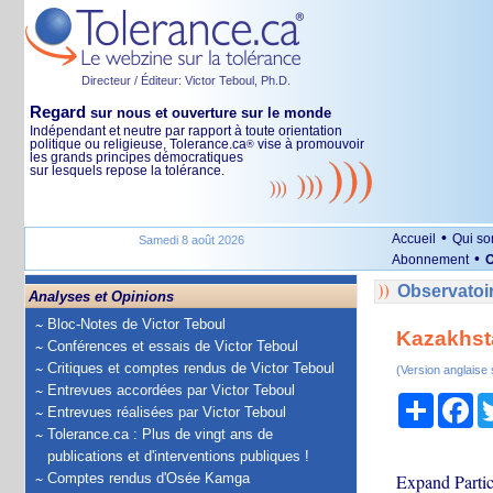
Directeur / Éditeur: Victor Teboul, Ph.D.
Regard
sur nous et ouverture sur le monde
Indépendant et neutre par rapport à toute orientation
politique ou religieuse, Tolerance.ca
vise à promouvoir
®
les grands principes démocratiques
sur lesquels repose la tolérance.
•
Accueil
Qui s
Samedi 8 août 2026
•
Abonnement
O
Observatoir
Analyses et Opinions
Bloc-Notes de Victor Teboul
Kazakhsta
Conférences et essais de Victor Teboul
Critiques et comptes rendus de Victor Teboul
(Version anglaise
Entrevues accordées par Victor Teboul
Partage
Fa
Entrevues réalisées par Victor Teboul
Tolerance.ca : Plus de vingt ans de
publications et d'interventions publiques !
Comptes rendus d'Osée Kamga
Expand Partici