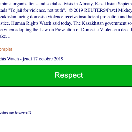
minist organizations and social activists in Almaty, Kazakhstan Septem
eads "To jail for violence, not truth". © 2019 REUTERS/Pavel Mikhey
khstan facing domestic violence receive insufficient protection and hav
justice, Human Rights Watch said today. The Kazakhstan government so
ce when adopting the Law on Prevention of Domestic Violence a decade
 take…
complet
hts Watch
-
jeudi 17 octobre 2019