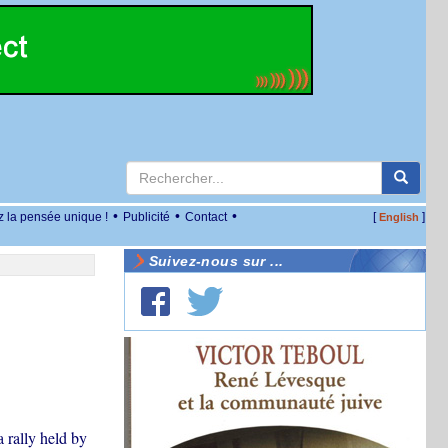
•
•
•
z la pensée unique !
Publicité
Contact
[
]
English
Suivez-nous sur ...
 rally held by