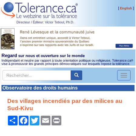
[
]
English
Directeur / Éditeur: Victor Teboul, Ph.D.
Regard
sur nous et ouverture sur le monde
Indépendant et neutre par rapport à toute orientation politique ou religieuse, Tolerance.ca
®
vise à promouvoir les grands principes démocratiques sur lesquels repose la tolérance.
Toggl
naviga
Observatoire des droits humains
Des villages incendiés par des milices au
Sud-Kivu
Partager
Facebook
Twitter
Email
Print