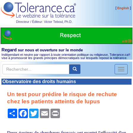
[
]
English
Directeur / Éditeur: Victor Teboul, Ph.D.
Regard
sur nous et ouverture sur le monde
Indépendant et neutre par rapport à toute orientation politique ou religieuse, Tolerance.ca
®
vise à promouvoir les grands principes démocratiques sur lesquels repose la tolérance.
Toggl
naviga
Observatoire des droits humains
Un test pour prédire le risque de rechute
chez les patients atteints de lupus
Partager
Facebook
Twitter
Email
Print
Deux équipes de chercheurs français ont montré l'efficacité d'un