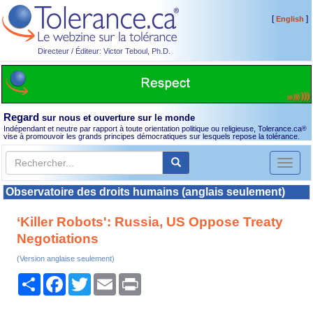
[
]
English
Directeur / Éditeur: Victor Teboul, Ph.D.
Regard
sur nous et ouverture sur le monde
Indépendant et neutre par rapport à toute orientation politique ou religieuse, Tolerance.ca
®
vise à promouvoir les grands principes démocratiques sur lesquels repose la tolérance.
Toggl
naviga
Observatoire des droits humains (anglais seulement)
‘Killer Robots': Russia, US Oppose Treaty
Negotiations
(Version anglaise seulement)
Partager
Facebook
Twitter
Email
Print