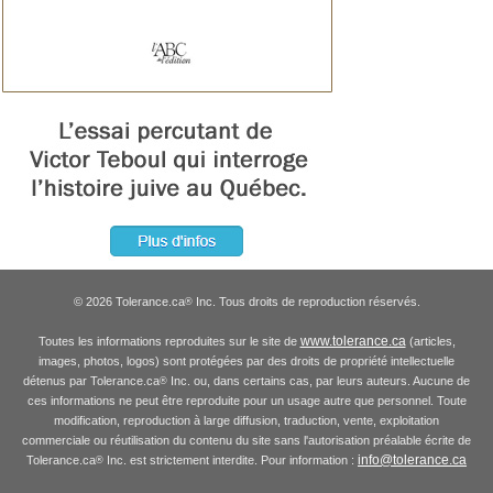
© 2026 Tolerance.ca
Inc. Tous droits de reproduction réservés.
®
www.tolerance.ca
Toutes les informations reproduites sur le site de
(articles,
images, photos, logos) sont protégées par des droits de propriété intellectuelle
détenus par Tolerance.ca
Inc. ou, dans certains cas, par leurs auteurs. Aucune de
®
ces informations ne peut être reproduite pour un usage autre que personnel. Toute
modification, reproduction à large diffusion, traduction, vente, exploitation
commerciale ou réutilisation du contenu du site sans l'autorisation préalable écrite de
info@tolerance.ca
Tolerance.ca
Inc. est strictement interdite. Pour information :
®