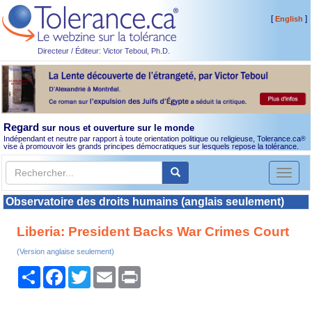
[
]
English
Directeur / Éditeur: Victor Teboul, Ph.D.
Regard
sur nous et ouverture sur le monde
Indépendant et neutre par rapport à toute orientation politique ou religieuse, Tolerance.ca
®
vise à promouvoir les grands principes démocratiques sur lesquels repose la tolérance.
Toggl
naviga
Observatoire des droits humains (anglais seulement)
Liberia: President Backs War Crimes Court
(Version anglaise seulement)
Partager
Facebook
Twitter
Email
Print