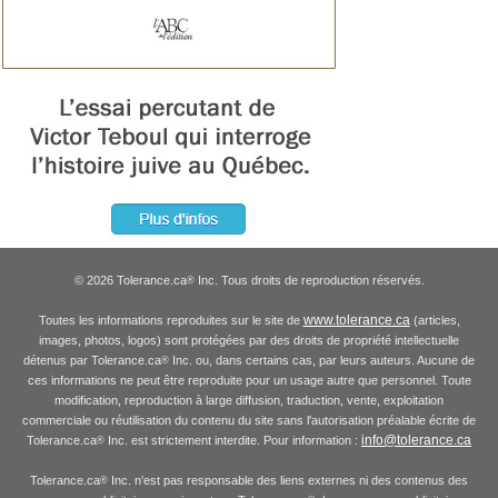
© 2026 Tolerance.ca
Inc. Tous droits de reproduction réservés.
®
www.tolerance.ca
Toutes les informations reproduites sur le site de
(articles,
images, photos, logos) sont protégées par des droits de propriété intellectuelle
détenus par Tolerance.ca
Inc. ou, dans certains cas, par leurs auteurs. Aucune de
®
ces informations ne peut être reproduite pour un usage autre que personnel. Toute
modification, reproduction à large diffusion, traduction, vente, exploitation
commerciale ou réutilisation du contenu du site sans l'autorisation préalable écrite de
info@tolerance.ca
Tolerance.ca
Inc. est strictement interdite. Pour information :
®
Tolerance.ca
Inc. n'est pas responsable des liens externes ni des contenus des
®