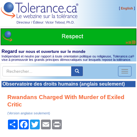
[
]
English
Directeur / Éditeur: Victor Teboul, Ph.D.
Regard
sur nous et ouverture sur le monde
Indépendant et neutre par rapport à toute orientation politique ou religieuse, Tolerance.ca
®
vise à promouvoir les grands principes démocratiques sur lesquels repose la tolérance.
Toggl
naviga
Observatoire des droits humains (anglais seulement)
Rwandans Charged With Murder of Exiled
Critic
(Version anglaise seulement)
Partager
Facebook
Twitter
Email
Print