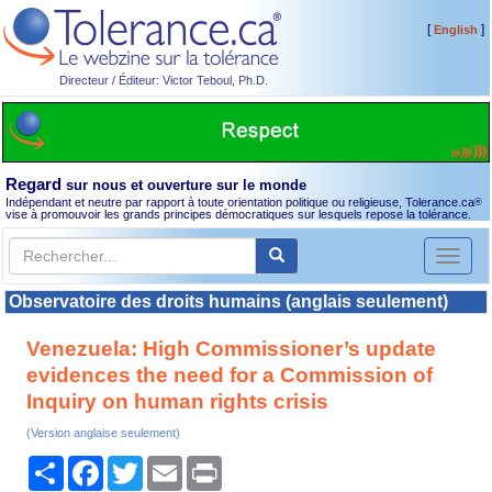
[
]
English
Directeur / Éditeur: Victor Teboul, Ph.D.
Regard
sur nous et ouverture sur le monde
Indépendant et neutre par rapport à toute orientation politique ou religieuse, Tolerance.ca
®
vise à promouvoir les grands principes démocratiques sur lesquels repose la tolérance.
Toggl
naviga
Observatoire des droits humains (anglais seulement)
Venezuela: High Commissioner’s update
evidences the need for a Commission of
Inquiry on human rights crisis
(Version anglaise seulement)
Partager
Facebook
Twitter
Email
Print