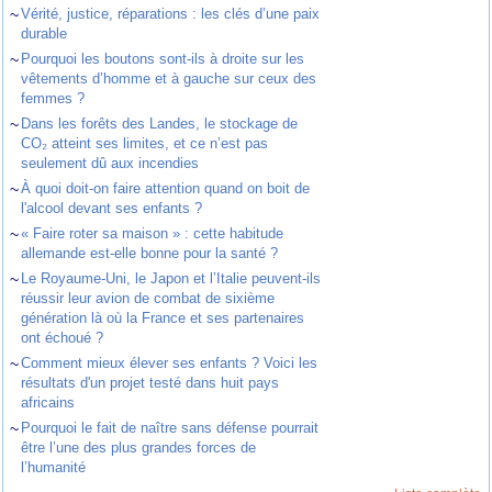
~
Vérité, justice, réparations : les clés d’une paix
durable
~
Pourquoi les boutons sont-ils à droite sur les
vêtements d’homme et à gauche sur ceux des
femmes ?
~
Dans les forêts des Landes, le stockage de
CO₂ atteint ses limites, et ce n’est pas
seulement dû aux incendies
~
À quoi doit-on faire attention quand on boit de
l'alcool devant ses enfants ?
~
« Faire roter sa maison » : cette habitude
allemande est-elle bonne pour la santé ?
~
Le Royaume-Uni, le Japon et l’Italie peuvent-ils
réussir leur avion de combat de sixième
génération là où la France et ses partenaires
ont échoué ?
~
Comment mieux élever ses enfants ? Voici les
résultats d'un projet testé dans huit pays
africains
~
Pourquoi le fait de naître sans défense pourrait
être l’une des plus grandes forces de
l’humanité