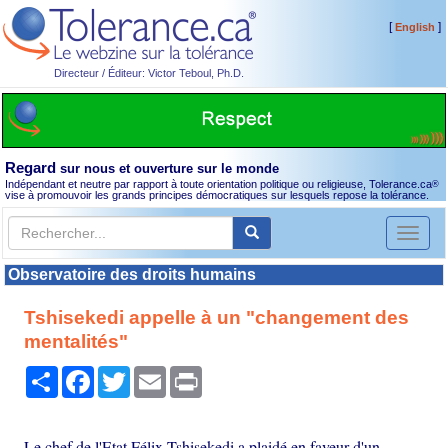
[
]
English
Directeur / Éditeur: Victor Teboul, Ph.D.
Regard
sur nous et ouverture sur le monde
Indépendant et neutre par rapport à toute orientation politique ou religieuse, Tolerance.ca
®
vise à promouvoir les grands principes démocratiques sur lesquels repose la tolérance.
Toggl
naviga
Observatoire des droits humains
Tshisekedi appelle à un "changement des
mentalités"
Partager
Facebook
Twitter
Email
Print
Le chef de l'Etat Félix Tshisekedi a plaidé en faveur d'un