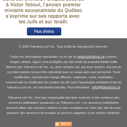
© 2026 Tolerance.ca
Inc. Tous droits de reproduction réservés.
®
www.tolerance.ca
Toutes les informations reproduites sur le site de
(articles,
images, photos, logos) sont protégées par des droits de propriété intellectuelle
détenus par Tolerance.ca
Inc. ou, dans certains cas, par leurs auteurs. Aucune de
®
ces informations ne peut être reproduite pour un usage autre que personnel. Toute
modification, reproduction à large diffusion, traduction, vente, exploitation
commerciale ou réutilisation du contenu du site sans l'autorisation préalable écrite de
info@tolerance.ca
Tolerance.ca
Inc. est strictement interdite. Pour information :
®
Tolerance.ca
Inc. n'est pas responsable des liens externes ni des contenus des
®
annonces publicitaires paraissant sur Tolerance.ca
. Les annonces publicitaires
®
peuvent utiliser des données relatives à votre navigation sur notre site, afin de vous
proposer des annonces de produits ou services adaptées à vos centres d'intérêts.