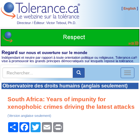
[
]
English
Directeur / Éditeur: Victor Teboul, Ph.D.
Regard
sur nous et ouverture sur le monde
Indépendant et neutre par rapport à toute orientation politique ou religieuse, Tolerance.ca
®
vise à promouvoir les grands principes démocratiques sur lesquels repose la tolérance.
Toggl
naviga
Observatoire des droits humains (anglais seulement)
South Africa: Years of impunity for
xenophobic crimes driving the latest attacks
(Version anglaise seulement)
Partager
Facebook
Twitter
Email
Print