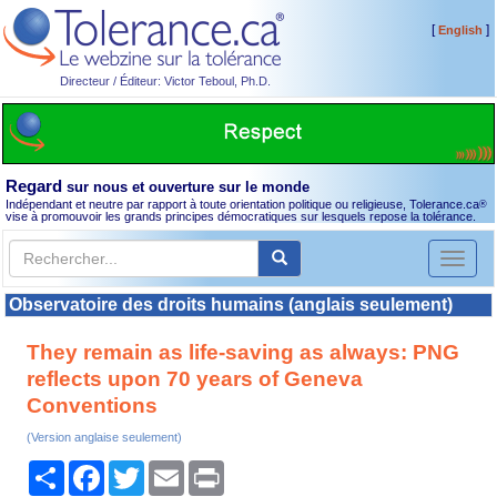
[
]
English
Directeur / Éditeur: Victor Teboul, Ph.D.
Regard
sur nous et ouverture sur le monde
Indépendant et neutre par rapport à toute orientation politique ou religieuse, Tolerance.ca
®
vise à promouvoir les grands principes démocratiques sur lesquels repose la tolérance.
Toggl
naviga
Observatoire des droits humains (anglais seulement)
They remain as life-saving as always: PNG
reflects upon 70 years of Geneva
Conventions
(Version anglaise seulement)
Partager
Facebook
Twitter
Email
Print