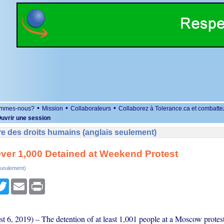
•
•
•
ommes-nous?
Mission
Collaborateurs
Collaborez à Tolerance.ca et combatte
uvrir une session
e des droits humains (anglais seulement)
ver 1,000 Detained at Weekend Protest
 seulement)
r
cebook
Twitter
Email
Print
st 6, 2019) – The detention of at least 1,001 people at a Moscow protes