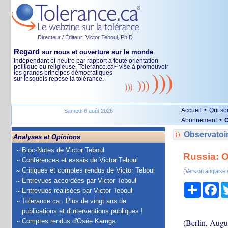
Directeur / Éditeur: Victor Teboul, Ph.D.
Regard
sur nous et ouverture sur le monde
Indépendant et neutre par rapport à toute orientation
politique ou religieuse, Tolerance.ca
vise à promouvoir
®
les grands principes démocratiques
sur lesquels repose la tolérance.
•
Accueil
Qui s
Samedi 8 août 2026
•
Abonnement
O
Observatoir
Analyses et Opinions
Bloc-Notes de Victor Teboul
Russia: O
Conférences et essais de Victor Teboul
Critiques et comptes rendus de Victor Teboul
(Version anglaise
Entrevues accordées par Victor Teboul
Partage
Fa
Entrevues réalisées par Victor Teboul
Tolerance.ca : Plus de vingt ans de
publications et d'interventions publiques !
Comptes rendus d'Osée Kamga
(Berlin, Augu