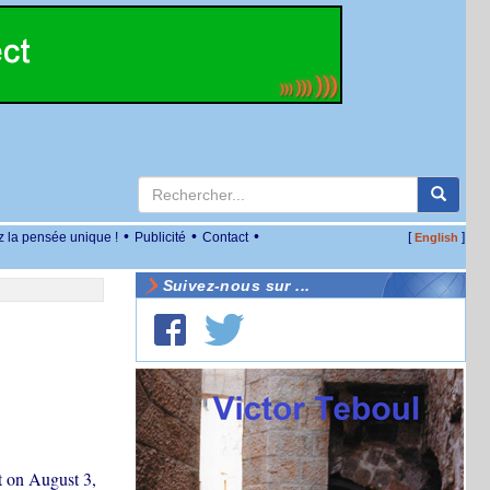
•
•
•
z la pensée unique !
Publicité
Contact
[
]
English
Suivez-nous sur ...
t on August 3,