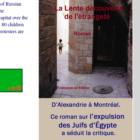
 of Russian
he
apital over the
 80 children
otesters are