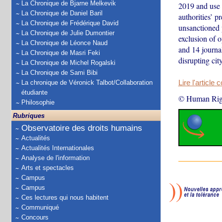
La Chronique de Bjarne Melkevik
2019 and use o
La Chronique de Daniel Baril
authorities’ 
La Chronique de Frédérique David
unsanctioned p
La Chronique de Julie Dumontier
exclusion of 
La Chronique de Léonce Naud
and 14 journa
La Chronique de Masri Feki
disrupting cit
La Chronique de Michel Rogalski
La Chronique de Sami Bibi
La chronique de Véronick Talbot/Collaboration
Lire l'article 
étudiante
© Human Rig
Philosophie
Rubriques
Observatoire des droits humains
Actualités
Actualités Internationales
Analyse de l'information
Arts et spectacles
Campus
Campus
Ces lectures qui nous habitent
Communiqué
Concours