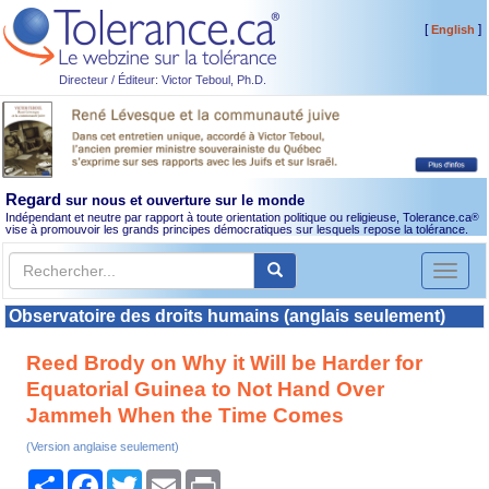
[
]
English
Directeur / Éditeur: Victor Teboul, Ph.D.
Regard
sur nous et ouverture sur le monde
Indépendant et neutre par rapport à toute orientation politique ou religieuse, Tolerance.ca
®
vise à promouvoir les grands principes démocratiques sur lesquels repose la tolérance.
Toggl
naviga
Observatoire des droits humains (anglais seulement)
Reed Brody on Why it Will be Harder for
Equatorial Guinea to Not Hand Over
Jammeh When the Time Comes
(Version anglaise seulement)
Partager
Facebook
Twitter
Email
Print