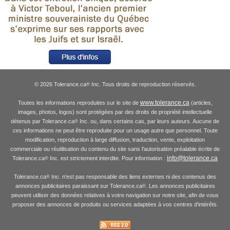
© 2026 Tolerance.ca
Inc. Tous droits de reproduction réservés.
®
www.tolerance.ca
Toutes les informations reproduites sur le site de
(articles,
images, photos, logos) sont protégées par des droits de propriété intellectuelle
détenus par Tolerance.ca
Inc. ou, dans certains cas, par leurs auteurs. Aucune de
®
ces informations ne peut être reproduite pour un usage autre que personnel. Toute
modification, reproduction à large diffusion, traduction, vente, exploitation
commerciale ou réutilisation du contenu du site sans l'autorisation préalable écrite de
info@tolerance.ca
Tolerance.ca
Inc. est strictement interdite. Pour information :
®
Tolerance.ca
Inc. n'est pas responsable des liens externes ni des contenus des
®
annonces publicitaires paraissant sur Tolerance.ca
. Les annonces publicitaires
®
peuvent utiliser des données relatives à votre navigation sur notre site, afin de vous
proposer des annonces de produits ou services adaptées à vos centres d'intérêts.