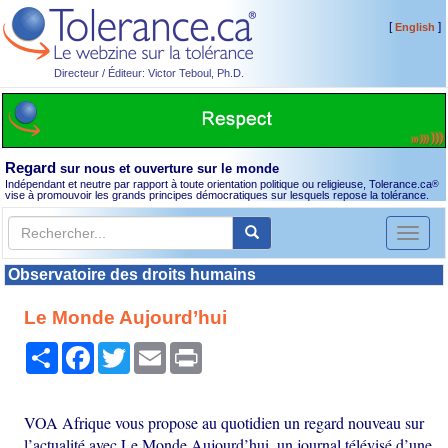
[
]
English
Directeur / Éditeur: Victor Teboul, Ph.D.
Regard
sur nous et ouverture sur le monde
Indépendant et neutre par rapport à toute orientation politique ou religieuse, Tolerance.ca
®
vise à promouvoir les grands principes démocratiques sur lesquels repose la tolérance.
Toggl
naviga
Observatoire des droits humains
Le Monde Aujourd’hui
Partager
Facebook
Twitter
Email
Print
VOA Afrique vous propose au quotidien un regard nouveau sur
l’actualité avec Le Monde Aujourd’hui, un journal télévisé d’une