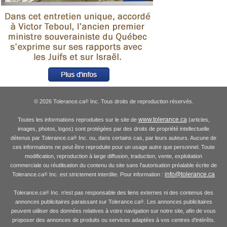
© 2026 Tolerance.ca
Inc. Tous droits de reproduction réservés.
®
www.tolerance.ca
Toutes les informations reproduites sur le site de
(articles,
images, photos, logos) sont protégées par des droits de propriété intellectuelle
détenus par Tolerance.ca
Inc. ou, dans certains cas, par leurs auteurs. Aucune de
®
ces informations ne peut être reproduite pour un usage autre que personnel. Toute
modification, reproduction à large diffusion, traduction, vente, exploitation
commerciale ou réutilisation du contenu du site sans l'autorisation préalable écrite de
info@tolerance.ca
Tolerance.ca
Inc. est strictement interdite. Pour information :
®
Tolerance.ca
Inc. n'est pas responsable des liens externes ni des contenus des
®
annonces publicitaires paraissant sur Tolerance.ca
. Les annonces publicitaires
®
peuvent utiliser des données relatives à votre navigation sur notre site, afin de vous
proposer des annonces de produits ou services adaptées à vos centres d'intérêts.