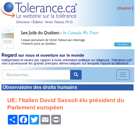
[
]
English
Directeur / Éditeur: Victor Teboul, Ph.D.
Regard
sur nous et ouverture sur le monde
Indépendant et neutre par rapport à toute orientation politique ou religieuse, Tolerance.ca
®
vise à promouvoir les grands principes démocratiques sur lesquels repose la tolérance.
Toggl
naviga
Observatoire des droits humains
UE: l'Italien David Sassoli élu président du
Parlement européen
Partager
Facebook
Twitter
Email
Print