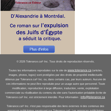
© 2026 Tolerance.ca
Inc. Tous droits de reproduction réservés.
®
www.tolerance.ca
Toutes les informations reproduites sur le site de
(articles,
images, photos, logos) sont protégées par des droits de propriété intellectuelle
détenus par Tolerance.ca
Inc. ou, dans certains cas, par leurs auteurs. Aucune de
®
ces informations ne peut être reproduite pour un usage autre que personnel. Toute
modification, reproduction à large diffusion, traduction, vente, exploitation
commerciale ou réutilisation du contenu du site sans l'autorisation préalable écrite de
info@tolerance.ca
Tolerance.ca
Inc. est strictement interdite. Pour information :
®
Tolerance.ca
Inc. n'est pas responsable des liens externes ni des contenus des
®
annonces publicitaires paraissant sur Tolerance.ca
. Les annonces publicitaires
®