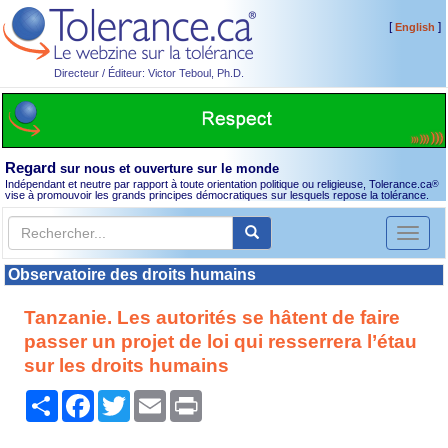
[
]
English
Directeur / Éditeur: Victor Teboul, Ph.D.
Regard
sur nous et ouverture sur le monde
Indépendant et neutre par rapport à toute orientation politique ou religieuse, Tolerance.ca
®
vise à promouvoir les grands principes démocratiques sur lesquels repose la tolérance.
Toggl
naviga
Observatoire des droits humains
Tanzanie. Les autorités se hâtent de faire
passer un projet de loi qui resserrera l’étau
sur les droits humains
Partager
Facebook
Twitter
Email
Print