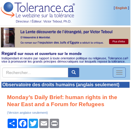
[
]
English
Directeur / Éditeur: Victor Teboul, Ph.D.
Regard
sur nous et ouverture sur le monde
Indépendant et neutre par rapport à toute orientation politique ou religieuse, Tolerance.ca
®
vise à promouvoir les grands principes démocratiques sur lesquels repose la tolérance.
Toggl
naviga
Observatoire des droits humains (anglais seulement)
Monday’s Daily Brief: human rights in the
Near East and a Forum for Refugees
(Version anglaise seulement)
Partager
Facebook
Twitter
Email
Print