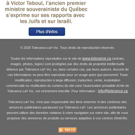
© 2026 Tolerance.ca
Inc. Tous droits de reproduction réservés.
®
www.tolerance.ca
Toutes les informations reproduites sur le site de
(articles,
images, photos, logos) sont protégées par des droits de propriété intellectuelle
détenus par Tolerance.ca
Inc. ou, dans certains cas, par leurs auteurs. Aucune de
®
ces informations ne peut être reproduite pour un usage autre que personnel. Toute
modification, reproduction à large diffusion, traduction, vente, exploitation
commerciale ou réutilisation du contenu du site sans l'autorisation préalable écrite de
info@tolerance.ca
Tolerance.ca
Inc. est strictement interdite. Pour information :
®
Tolerance.ca
Inc. n'est pas responsable des liens externes ni des contenus des
®
annonces publicitaires paraissant sur Tolerance.ca
. Les annonces publicitaires
®
peuvent utiliser des données relatives à votre navigation sur notre site, afin de vous
proposer des annonces de produits ou services adaptées à vos centres d'intérêts.