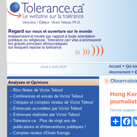
Directeur / Éditeur: Victor Teboul, Ph.D.
Regard
sur nous et ouverture sur le monde
Indépendant et neutre par rapport à toute orientation
politique ou religieuse, Tolerance.ca
vise à promouvoir
®
les grands principes démocratiques
sur lesquels repose la tolérance.
•
Accueil
Qui s
Jeudi 6 août 2026
•
Abonnement
O
Observatoir
Analyses et Opinions
Bloc-Notes de Victor Teboul
Hong Kong
Conférences et essais de Victor Teboul
journalis
Critiques et comptes rendus de Victor Teboul
Entrevues accordées par Victor Teboul
(Version anglaise
Entrevues réalisées par Victor Teboul
Partage
Fa
Tolerance.ca : Plus de vingt ans de
publications et d'interventions publiques !
Comptes rendus d'Osée Kamga