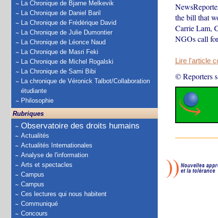
La Chronique de Bjarne Melkevik
NewsReporter
La Chronique de Daniel Baril
the bill that 
La Chronique de Frédérique David
Carrie Lam, C
La Chronique de Julie Dumontier
NGOs call for
La Chronique de Léonce Naud
La Chronique de Masri Feki
Lire l'article 
La Chronique de Michel Rogalski
La Chronique de Sami Bibi
© Reporters s
La chronique de Véronick Talbot/Collaboration
étudiante
Philosophie
Rubriques
Observatoire des droits humains
Actualités
Actualités Internationales
Analyse de l'information
Arts et spectacles
Campus
Campus
Ces lectures qui nous habitent
Communiqué
Concours