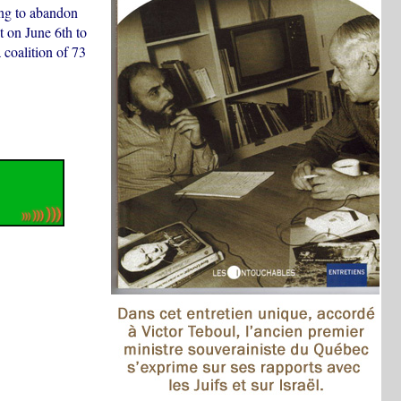
ng to abandon
nt on June 6th to
coalition of 73