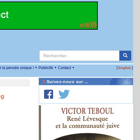
•
•
•
z la pensée unique !
Publicité
Contact
[
]
English
Suivez-nous sur ...
ng