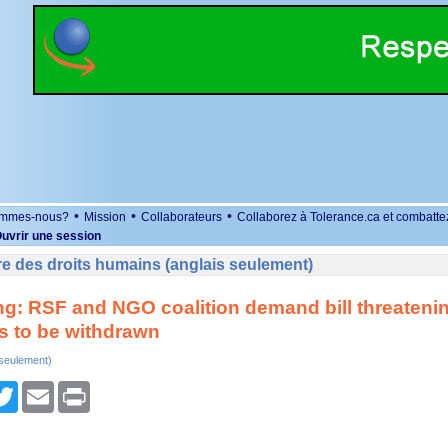
•
•
•
ommes-nous?
Mission
Collaborateurs
Collaborez à Tolerance.ca et combatte
uvrir une session
e des droits humains (anglais seulement)
: RSF and NGO coalition demand bill threateni
ts to be withdrawn
 seulement)
r
cebook
Twitter
Email
Print