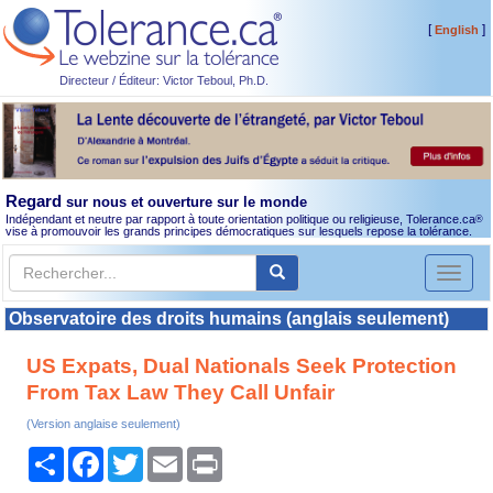
[
]
English
Directeur / Éditeur: Victor Teboul, Ph.D.
Regard
sur nous et ouverture sur le monde
Indépendant et neutre par rapport à toute orientation politique ou religieuse, Tolerance.ca
®
vise à promouvoir les grands principes démocratiques sur lesquels repose la tolérance.
Toggl
naviga
Observatoire des droits humains (anglais seulement)
US Expats, Dual Nationals Seek Protection
From Tax Law They Call Unfair
(Version anglaise seulement)
Partager
Facebook
Twitter
Email
Print