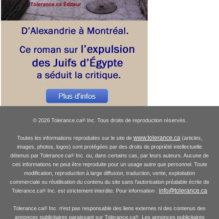
© 2026 Tolerance.ca
Inc. Tous droits de reproduction réservés.
®
www.tolerance.ca
Toutes les informations reproduites sur le site de
(articles,
images, photos, logos) sont protégées par des droits de propriété intellectuelle
détenus par Tolerance.ca
Inc. ou, dans certains cas, par leurs auteurs. Aucune de
®
ces informations ne peut être reproduite pour un usage autre que personnel. Toute
modification, reproduction à large diffusion, traduction, vente, exploitation
commerciale ou réutilisation du contenu du site sans l'autorisation préalable écrite de
info@tolerance.ca
Tolerance.ca
Inc. est strictement interdite. Pour information :
®
Tolerance.ca
Inc. n'est pas responsable des liens externes ni des contenus des
®
annonces publicitaires paraissant sur Tolerance.ca
. Les annonces publicitaires
®