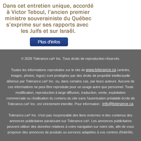
© 2026 Tolerance.ca
Inc. Tous droits de reproduction réservés.
®
www.tolerance.ca
Toutes les informations reproduites sur le site de
(articles,
images, photos, logos) sont protégées par des droits de propriété intellectuelle
détenus par Tolerance.ca
Inc. ou, dans certains cas, par leurs auteurs. Aucune de
®
ces informations ne peut être reproduite pour un usage autre que personnel. Toute
modification, reproduction à large diffusion, traduction, vente, exploitation
commerciale ou réutilisation du contenu du site sans l'autorisation préalable écrite de
info@tolerance.ca
Tolerance.ca
Inc. est strictement interdite. Pour information :
®
Tolerance.ca
Inc. n'est pas responsable des liens externes ni des contenus des
®
annonces publicitaires paraissant sur Tolerance.ca
. Les annonces publicitaires
®
peuvent utiliser des données relatives à votre navigation sur notre site, afin de vous
proposer des annonces de produits ou services adaptées à vos centres d'intérêts.