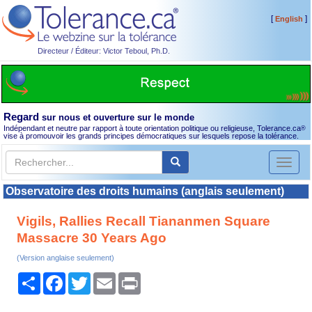
[
]
English
Directeur / Éditeur: Victor Teboul, Ph.D.
Regard
sur nous et ouverture sur le monde
Indépendant et neutre par rapport à toute orientation politique ou religieuse, Tolerance.ca
®
vise à promouvoir les grands principes démocratiques sur lesquels repose la tolérance.
Toggl
naviga
Observatoire des droits humains (anglais seulement)
Vigils, Rallies Recall Tiananmen Square
Massacre 30 Years Ago
(Version anglaise seulement)
Partager
Facebook
Twitter
Email
Print