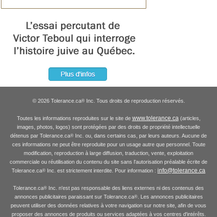
© 2026 Tolerance.ca
Inc. Tous droits de reproduction réservés.
®
www.tolerance.ca
Toutes les informations reproduites sur le site de
(articles,
images, photos, logos) sont protégées par des droits de propriété intellectuelle
détenus par Tolerance.ca
Inc. ou, dans certains cas, par leurs auteurs. Aucune de
®
ces informations ne peut être reproduite pour un usage autre que personnel. Toute
modification, reproduction à large diffusion, traduction, vente, exploitation
commerciale ou réutilisation du contenu du site sans l'autorisation préalable écrite de
info@tolerance.ca
Tolerance.ca
Inc. est strictement interdite. Pour information :
®
Tolerance.ca
Inc. n'est pas responsable des liens externes ni des contenus des
®
annonces publicitaires paraissant sur Tolerance.ca
. Les annonces publicitaires
®
peuvent utiliser des données relatives à votre navigation sur notre site, afin de vous
proposer des annonces de produits ou services adaptées à vos centres d'intérêts.