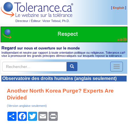
[
]
English
Directeur / Éditeur: Victor Teboul, Ph.D.
Regard
sur nous et ouverture sur le monde
Indépendant et neutre par rapport à toute orientation politique ou religieuse, Tolerance.ca
®
vise à promouvoir les grands principes démocratiques sur lesquels repose la tolérance.
Toggl
naviga
Observatoire des droits humains (anglais seulement)
Another North Korea Purge? Experts Are
Divided
(Version anglaise seulement)
Partager
Facebook
Twitter
Email
Print