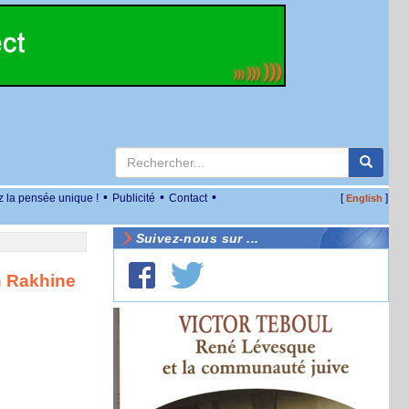
•
•
•
z la pensée unique !
Publicité
Contact
[
]
English
Suivez-nous sur ...
n Rakhine