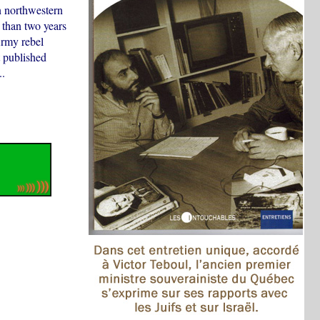
n northwestern
 than two years
Army rebel
t published
.