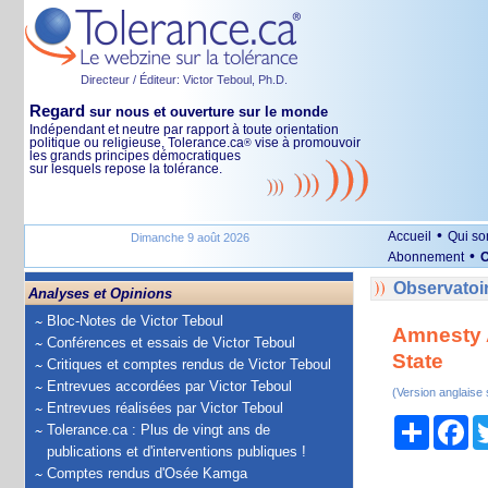
Directeur / Éditeur: Victor Teboul, Ph.D.
Regard
sur nous et ouverture sur le monde
Indépendant et neutre par rapport à toute orientation
politique ou religieuse, Tolerance.ca
vise à promouvoir
®
les grands principes démocratiques
sur lesquels repose la tolérance.
•
Accueil
Qui s
Dimanche 9 août 2026
•
Abonnement
O
Observatoir
Analyses et Opinions
Bloc-Notes de Victor Teboul
Amnesty A
Conférences et essais de Victor Teboul
State
Critiques et comptes rendus de Victor Teboul
Entrevues accordées par Victor Teboul
(Version anglaise
Entrevues réalisées par Victor Teboul
Partage
Fa
Tolerance.ca : Plus de vingt ans de
publications et d'interventions publiques !
Comptes rendus d'Osée Kamga