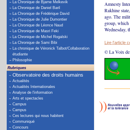
La Chronique de Bjarne Melkevik
Amnesty Inter
La Chronique de Daniel Baril
Rakhine state
La Chronique de Frédérique David
ago. The mili
La Chronique de Julie Dumontier
group, which i
La Chronique de Léonce Naud
Wednesday, th
La Chronique de Masri Feki
La Chronique de Michel Rogalski
La Chronique de Sami Bibi
Lire l'article 
La chronique de Véronick Talbot/Collaboration
© La Voix de
étudiante
Philosophie
Rubriques
Observatoire des droits humains
Actualités
Actualités Internationales
Analyse de l'information
Arts et spectacles
Campus
Campus
Ces lectures qui nous habitent
Communiqué
Concours