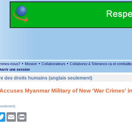
•
•
•
ommes-nous?
Mission
Collaborateurs
Collaborez à Tolerance.ca et combatte
uvrir une session
e des droits humains (anglais seulement)
ccuses Myanmar Military of New 'War Crimes' i
 seulement)
r
cebook
Twitter
Email
Print