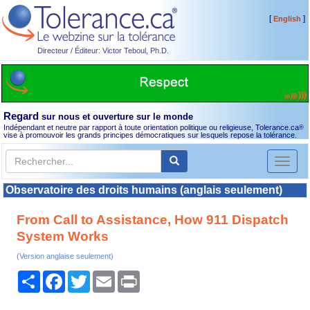
[
]
English
Directeur / Éditeur: Victor Teboul, Ph.D.
Regard
sur nous et ouverture sur le monde
Indépendant et neutre par rapport à toute orientation politique ou religieuse, Tolerance.ca
®
vise à promouvoir les grands principes démocratiques sur lesquels repose la tolérance.
Toggl
naviga
Observatoire des droits humains (anglais seulement)
From Call to Assistance, How 911 Dispatch
System Works
(Version anglaise seulement)
Partager
Facebook
Twitter
Email
Print