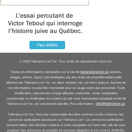
© 2026 Tolerance.ca
Inc. Tous droits de reproduction réservés.
®
www.tolerance.ca
Toutes les informations reproduites sur le site de
(articles,
images, photos, logos) sont protégées par des droits de propriété intellectuelle
détenus par Tolerance.ca
Inc. ou, dans certains cas, par leurs auteurs. Aucune de
®
ces informations ne peut être reproduite pour un usage autre que personnel. Toute
modification, reproduction à large diffusion, traduction, vente, exploitation
commerciale ou réutilisation du contenu du site sans l'autorisation préalable écrite de
info@tolerance.ca
Tolerance.ca
Inc. est strictement interdite. Pour information :
®
Tolerance.ca
Inc. n'est pas responsable des liens externes ni des contenus des
®
annonces publicitaires paraissant sur Tolerance.ca
. Les annonces publicitaires
®
peuvent utiliser des données relatives à votre navigation sur notre site, afin de vous
proposer des annonces de produits ou services adaptées à vos centres d'intérêts.