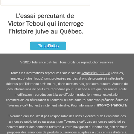
© 2026 Tolerance.ca
Inc. Tous droits de reproduction réservés.
®
www.tolerance.ca
Toutes les informations reproduites sur le site de
(articles,
images, photos, logos) sont protégées par des droits de propriété intellectuelle
détenus par Tolerance.ca
Inc. ou, dans certains cas, par leurs auteurs. Aucune de
®
ces informations ne peut être reproduite pour un usage autre que personnel. Toute
modification, reproduction à large diffusion, traduction, vente, exploitation
commerciale ou réutilisation du contenu du site sans l'autorisation préalable écrite de
info@tolerance.ca
Tolerance.ca
Inc. est strictement interdite. Pour information :
®
Tolerance.ca
Inc. n'est pas responsable des liens externes ni des contenus des
®
annonces publicitaires paraissant sur Tolerance.ca
. Les annonces publicitaires
®
peuvent utiliser des données relatives à votre navigation sur notre site, afin de vous
proposer des annonces de produits ou services adaptées à vos centres d'intérêts.