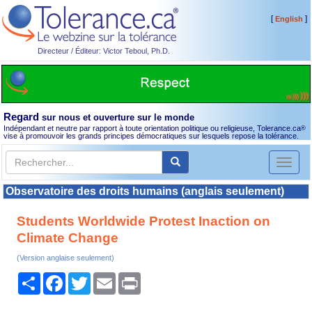
[
]
English
Directeur / Éditeur: Victor Teboul, Ph.D.
Regard
sur nous et ouverture sur le monde
Indépendant et neutre par rapport à toute orientation politique ou religieuse, Tolerance.ca
®
vise à promouvoir les grands principes démocratiques sur lesquels repose la tolérance.
Toggl
naviga
Observatoire des droits humains (anglais seulement)
Students Worldwide Protest Inaction on
Climate Change
(Version anglaise seulement)
Partager
Facebook
Twitter
Email
Print