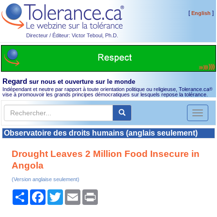
[
]
English
Directeur / Éditeur: Victor Teboul, Ph.D.
Regard
sur nous et ouverture sur le monde
Indépendant et neutre par rapport à toute orientation politique ou religieuse, Tolerance.ca
®
vise à promouvoir les grands principes démocratiques sur lesquels repose la tolérance.
Toggl
naviga
Observatoire des droits humains (anglais seulement)
Drought Leaves 2 Million Food Insecure in
Angola
(Version anglaise seulement)
Partager
Facebook
Twitter
Email
Print