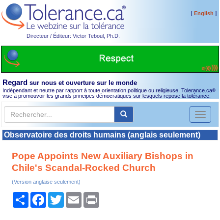
[
]
English
Directeur / Éditeur: Victor Teboul, Ph.D.
Regard
sur nous et ouverture sur le monde
Indépendant et neutre par rapport à toute orientation politique ou religieuse, Tolerance.ca
®
vise à promouvoir les grands principes démocratiques sur lesquels repose la tolérance.
Toggl
naviga
Observatoire des droits humains (anglais seulement)
Pope Appoints New Auxiliary Bishops in
Chile's Scandal-Rocked Church
(Version anglaise seulement)
Partager
Facebook
Twitter
Email
Print