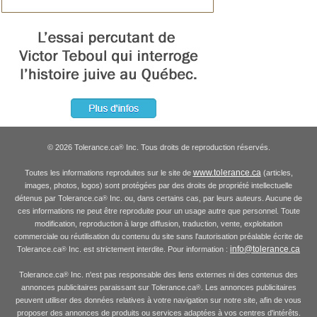
© 2026 Tolerance.ca
Inc. Tous droits de reproduction réservés.
®
www.tolerance.ca
Toutes les informations reproduites sur le site de
(articles,
images, photos, logos) sont protégées par des droits de propriété intellectuelle
détenus par Tolerance.ca
Inc. ou, dans certains cas, par leurs auteurs. Aucune de
®
ces informations ne peut être reproduite pour un usage autre que personnel. Toute
modification, reproduction à large diffusion, traduction, vente, exploitation
commerciale ou réutilisation du contenu du site sans l'autorisation préalable écrite de
info@tolerance.ca
Tolerance.ca
Inc. est strictement interdite. Pour information :
®
Tolerance.ca
Inc. n'est pas responsable des liens externes ni des contenus des
®
annonces publicitaires paraissant sur Tolerance.ca
. Les annonces publicitaires
®
peuvent utiliser des données relatives à votre navigation sur notre site, afin de vous
proposer des annonces de produits ou services adaptées à vos centres d'intérêts.