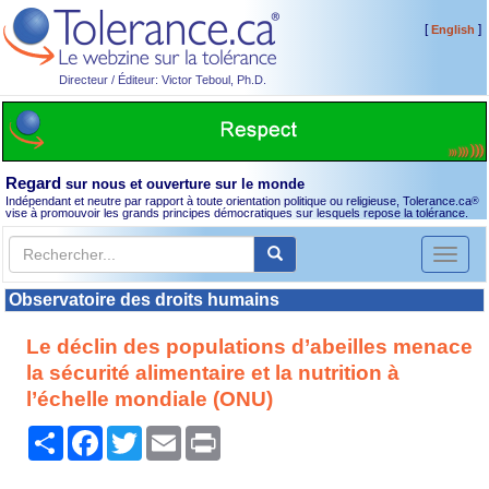
[
]
English
Directeur / Éditeur: Victor Teboul, Ph.D.
Regard
sur nous et ouverture sur le monde
Indépendant et neutre par rapport à toute orientation politique ou religieuse, Tolerance.ca
®
vise à promouvoir les grands principes démocratiques sur lesquels repose la tolérance.
Toggl
naviga
Observatoire des droits humains
Le déclin des populations d’abeilles menace
la sécurité alimentaire et la nutrition à
l’échelle mondiale (ONU)
Partager
Facebook
Twitter
Email
Print