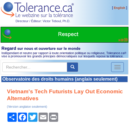
[
]
English
Directeur / Éditeur: Victor Teboul, Ph.D.
Regard
sur nous et ouverture sur le monde
Indépendant et neutre par rapport à toute orientation politique ou religieuse, Tolerance.ca
®
vise à promouvoir les grands principes démocratiques sur lesquels repose la tolérance.
Toggl
naviga
Observatoire des droits humains (anglais seulement)
Vietnam's Tech Futurists Lay Out Economic
Alternatives
(Version anglaise seulement)
Partager
Facebook
Twitter
Email
Print