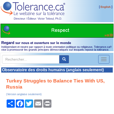
[
]
English
Directeur / Éditeur: Victor Teboul, Ph.D.
Regard
sur nous et ouverture sur le monde
Indépendant et neutre par rapport à toute orientation politique ou religieuse, Tolerance.ca
®
vise à promouvoir les grands principes démocratiques sur lesquels repose la tolérance.
Toggl
naviga
Observatoire des droits humains (anglais seulement)
Turkey Struggles to Balance Ties With US,
Russia
(Version anglaise seulement)
Partager
Facebook
Twitter
Email
Print