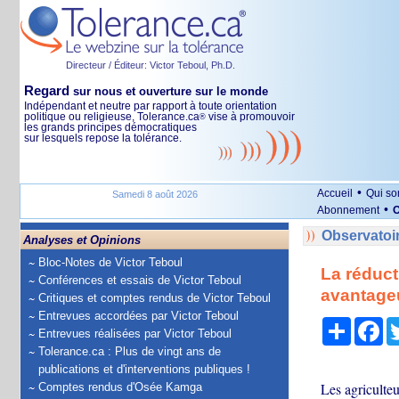
Directeur / Éditeur: Victor Teboul, Ph.D.
Regard
sur nous et ouverture sur le monde
Indépendant et neutre par rapport à toute orientation
politique ou religieuse, Tolerance.ca
vise à promouvoir
®
les grands principes démocratiques
sur lesquels repose la tolérance.
•
Accueil
Qui s
Samedi 8 août 2026
•
Abonnement
O
Observatoi
Analyses et Opinions
Bloc-Notes de Victor Teboul
La réduct
Conférences et essais de Victor Teboul
avantageu
Critiques et comptes rendus de Victor Teboul
Entrevues accordées par Victor Teboul
Partage
Fa
Entrevues réalisées par Victor Teboul
Tolerance.ca : Plus de vingt ans de
publications et d'interventions publiques !
Les agriculte
Comptes rendus d'Osée Kamga