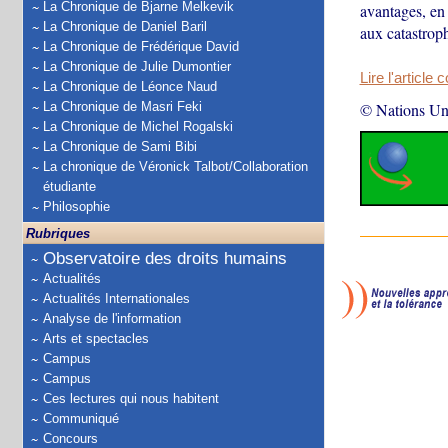
La Chronique de Bjarne Melkevik
avantages, en 
La Chronique de Daniel Baril
aux catastroph
La Chronique de Frédérique David
La Chronique de Julie Dumontier
Lire l'article 
La Chronique de Léonce Naud
La Chronique de Masri Feki
© Nations Un
La Chronique de Michel Rogalski
La Chronique de Sami Bibi
La chronique de Véronick Talbot/Collaboration
étudiante
Philosophie
Rubriques
Observatoire des droits humains
Actualités
Actualités Internationales
Analyse de l'information
Arts et spectacles
Campus
Campus
Ces lectures qui nous habitent
Communiqué
Concours