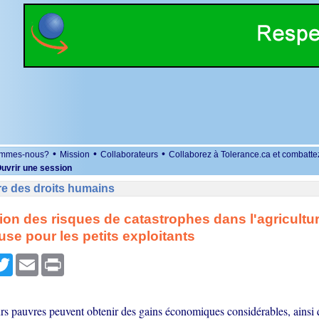
•
•
•
ommes-nous?
Mission
Collaborateurs
Collaborez à Tolerance.ca et combatte
uvrir une session
re des droits humains
ion des risques de catastrophes dans l'agricultur
se pour les petits exploitants
r
cebook
Twitter
Email
Print
urs pauvres peuvent obtenir des gains économiques considérables, ainsi 