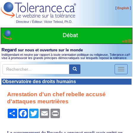
[
]
English
Directeur / Éditeur: Victor Teboul, Ph.D.
Regard
sur nous et ouverture sur le monde
Indépendant et neutre par rapport à toute orientation politique ou religieuse, Tolerance.ca
®
vise à promouvoir les grands principes démocratiques sur lesquels repose la tolérance.
Toggl
naviga
Observatoire des droits humains
Arrestation d'un chef rebelle accusé
d'attaques meurtrières
Partager
Facebook
Twitter
Email
Print
Le gouvernement du Rwanda a annoncé mardi avoir arrêté un