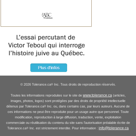
© 2026 Tolerance.ca
Inc. Tous droits de reproduction réservés.
®
www.tolerance.ca
Toutes les informations reproduites sur le site de
(articles,
images, photos, logos) sont protégées par des droits de propriété intellectuelle
détenus par Tolerance.ca
Inc. ou, dans certains cas, par leurs auteurs. Aucune de
®
ces informations ne peut être reproduite pour un usage autre que personnel. Toute
modification, reproduction à large diffusion, traduction, vente, exploitation
commerciale ou réutilisation du contenu du site sans l'autorisation préalable écrite de
info@tolerance.ca
Tolerance.ca
Inc. est strictement interdite. Pour information :
®