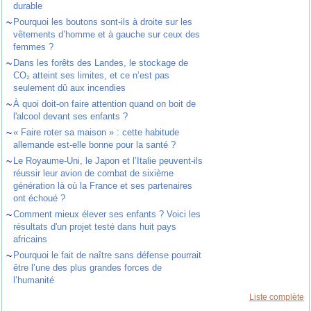
durable
~
Pourquoi les boutons sont-ils à droite sur les
vêtements d’homme et à gauche sur ceux des
femmes ?
~
Dans les forêts des Landes, le stockage de
CO₂ atteint ses limites, et ce n’est pas
seulement dû aux incendies
~
À quoi doit-on faire attention quand on boit de
l'alcool devant ses enfants ?
~
« Faire roter sa maison » : cette habitude
allemande est-elle bonne pour la santé ?
~
Le Royaume-Uni, le Japon et l’Italie peuvent-ils
réussir leur avion de combat de sixième
génération là où la France et ses partenaires
ont échoué ?
~
Comment mieux élever ses enfants ? Voici les
résultats d'un projet testé dans huit pays
africains
~
Pourquoi le fait de naître sans défense pourrait
être l’une des plus grandes forces de
l’humanité
Liste complète