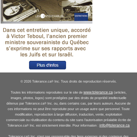
© 2026 Tolerance.ca
Inc. Tous droits de reproduction réservés.
®
www.tolerance.ca
Toutes les informations reproduites sur le site de
(articles,
images, photos, logos) sont protégées par des droits de propriété intellectuelle
détenus par Tolerance.ca
Inc. ou, dans certains cas, par leurs auteurs. Aucune de
®
ces informations ne peut être reproduite pour un usage autre que personnel. Toute
modification, reproduction à large diffusion, traduction, vente, exploitation
commerciale ou réutilisation du contenu du site sans l'autorisation préalable écrite de
info@tolerance.ca
Tolerance.ca
Inc. est strictement interdite. Pour information :
®
Tolerance.ca
Inc. n'est pas responsable des liens externes ni des contenus des
®