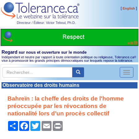
[
]
English
Directeur / Éditeur: Victor Teboul, Ph.D.
Regard
sur nous et ouverture sur le monde
Indépendant et neutre par rapport à toute orientation politique ou religieuse, Tolerance.ca
®
vise à promouvoir les grands principes démocratiques sur lesquels repose la tolérance.
Toggl
naviga
Observatoire des droits humains
Bahreïn : la cheffe des droits de l'homme
préoccupée par les révocations de
nationalité lors d’un procès collectif
Partager
Facebook
Twitter
Email
Print