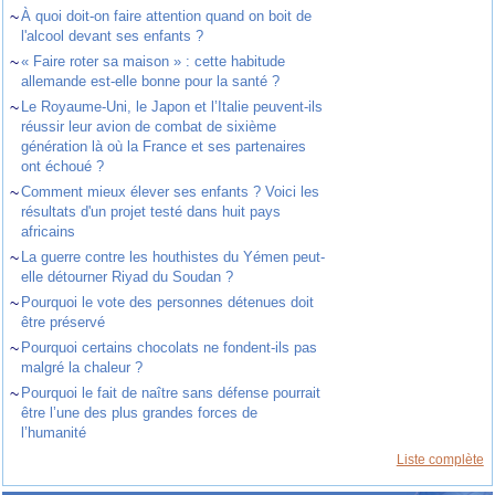
~
À quoi doit-on faire attention quand on boit de
l'alcool devant ses enfants ?
~
« Faire roter sa maison » : cette habitude
allemande est-elle bonne pour la santé ?
~
Le Royaume-Uni, le Japon et l’Italie peuvent-ils
réussir leur avion de combat de sixième
génération là où la France et ses partenaires
ont échoué ?
~
Comment mieux élever ses enfants ? Voici les
résultats d'un projet testé dans huit pays
africains
~
La guerre contre les houthistes du Yémen peut-
elle détourner Riyad du Soudan ?
~
Pourquoi le vote des personnes détenues doit
être préservé
~
Pourquoi certains chocolats ne fondent-ils pas
malgré la chaleur ?
~
Pourquoi le fait de naître sans défense pourrait
être l’une des plus grandes forces de
l’humanité
Liste complète