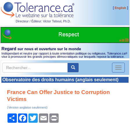
[
]
English
Directeur / Éditeur: Victor Teboul, Ph.D.
Regard
sur nous et ouverture sur le monde
Indépendant et neutre par rapport à toute orientation politique ou religieuse, Tolerance.ca
®
vise à promouvoir les grands principes démocratiques sur lesquels repose la tolérance.
Toggl
naviga
Observatoire des droits humains (anglais seulement)
France Can Offer Justice to Corruption
Victims
(Version anglaise seulement)
Partager
Facebook
Twitter
Email
Print