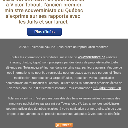
© 2026 Tolerance.ca
Inc. Tous droits de reproduction réservés.
®
www.tolerance.ca
Toutes les informations reproduites sur le site de
(articles,
images, photos, logos) sont protégées par des droits de propriété intellectuelle
détenus par Tolerance.ca
Inc. ou, dans certains cas, par leurs auteurs. Aucune de
®
ces informations ne peut être reproduite pour un usage autre que personnel. Toute
modification, reproduction à large diffusion, traduction, vente, exploitation
commerciale ou réutilisation du contenu du site sans l'autorisation préalable écrite de
info@tolerance.ca
Tolerance.ca
Inc. est strictement interdite. Pour information :
®
Tolerance.ca
Inc. n'est pas responsable des liens externes ni des contenus des
®
annonces publicitaires paraissant sur Tolerance.ca
. Les annonces publicitaires
®
peuvent utiliser des données relatives à votre navigation sur notre site, afin de vous
proposer des annonces de produits ou services adaptées à vos centres d'intérêts.