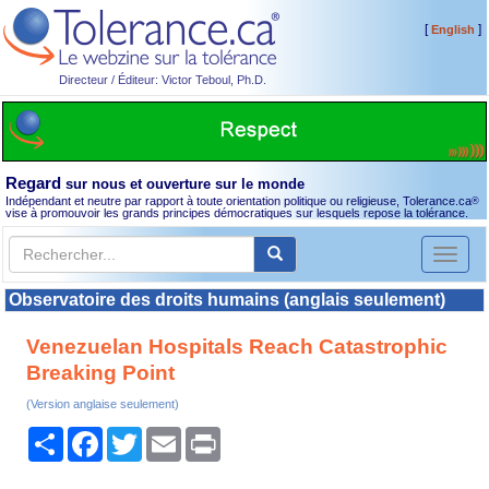
[
]
English
Directeur / Éditeur: Victor Teboul, Ph.D.
Regard
sur nous et ouverture sur le monde
Indépendant et neutre par rapport à toute orientation politique ou religieuse, Tolerance.ca
®
vise à promouvoir les grands principes démocratiques sur lesquels repose la tolérance.
Toggl
naviga
Observatoire des droits humains (anglais seulement)
Venezuelan Hospitals Reach Catastrophic
Breaking Point
(Version anglaise seulement)
Partager
Facebook
Twitter
Email
Print