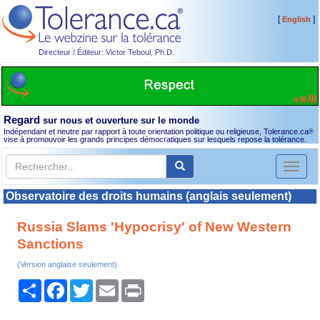
[
]
English
Directeur / Éditeur: Victor Teboul, Ph.D.
Regard
sur nous et ouverture sur le monde
Indépendant et neutre par rapport à toute orientation politique ou religieuse, Tolerance.ca
®
vise à promouvoir les grands principes démocratiques sur lesquels repose la tolérance.
Toggl
naviga
Observatoire des droits humains (anglais seulement)
Russia Slams 'Hypocrisy' of New Western
Sanctions
(Version anglaise seulement)
Partager
Facebook
Twitter
Email
Print