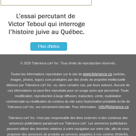
© 2026 Tolerance.ca
Inc. Tous droits de reproduction réservés.
®
www.tolerance.ca
Toutes les informations reproduites sur le site de
(articles,
images, photos, logos) sont protégées par des droits de propriété intellectuelle
détenus par Tolerance.ca
Inc. ou, dans certains cas, par leurs auteurs. Aucune de
®
ces informations ne peut être reproduite pour un usage autre que personnel. Toute
modification, reproduction à large diffusion, traduction, vente, exploitation
commerciale ou réutilisation du contenu du site sans l'autorisation préalable écrite de
info@tolerance.ca
Tolerance.ca
Inc. est strictement interdite. Pour information :
®
Tolerance.ca
Inc. n'est pas responsable des liens externes ni des contenus des
®
annonces publicitaires paraissant sur Tolerance.ca
. Les annonces publicitaires
®
peuvent utiliser des données relatives à votre navigation sur notre site, afin de vous
proposer des annonces de produits ou services adaptées à vos centres d'intérêts.