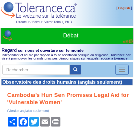
[
]
English
Directeur / Éditeur: Victor Teboul, Ph.D.
Regard
sur nous et ouverture sur le monde
Indépendant et neutre par rapport à toute orientation politique ou religieuse, Tolerance.ca
®
vise à promouvoir les grands principes démocratiques sur lesquels repose la tolérance.
Toggl
naviga
Observatoire des droits humains (anglais seulement)
Cambodia’s Hun Sen Promises Legal Aid for
'Vulnerable Women'
(Version anglaise seulement)
Partager
Facebook
Twitter
Email
Print