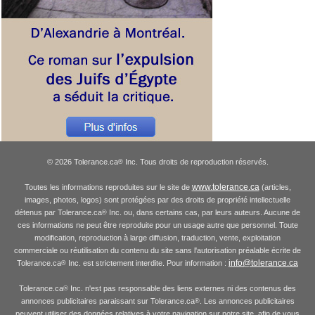
© 2026 Tolerance.ca
Inc. Tous droits de reproduction réservés.
®
www.tolerance.ca
Toutes les informations reproduites sur le site de
(articles,
images, photos, logos) sont protégées par des droits de propriété intellectuelle
détenus par Tolerance.ca
Inc. ou, dans certains cas, par leurs auteurs. Aucune de
®
ces informations ne peut être reproduite pour un usage autre que personnel. Toute
modification, reproduction à large diffusion, traduction, vente, exploitation
commerciale ou réutilisation du contenu du site sans l'autorisation préalable écrite de
info@tolerance.ca
Tolerance.ca
Inc. est strictement interdite. Pour information :
®
Tolerance.ca
Inc. n'est pas responsable des liens externes ni des contenus des
®
annonces publicitaires paraissant sur Tolerance.ca
. Les annonces publicitaires
®
peuvent utiliser des données relatives à votre navigation sur notre site, afin de vous