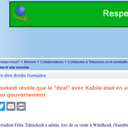
•
•
•
ommes-nous?
Mission
Collaborateurs
Collaborez à Tolerance.ca et combatte
uvrir une session
re des droits humains
isekedi révèle que le "deal" avec Kabila était en 
n au gouvernement
r
cebook
Twitter
Email
Print
ésident Félix Tshisekedi a admis, lors de sa visite à Windhoek (Namibie