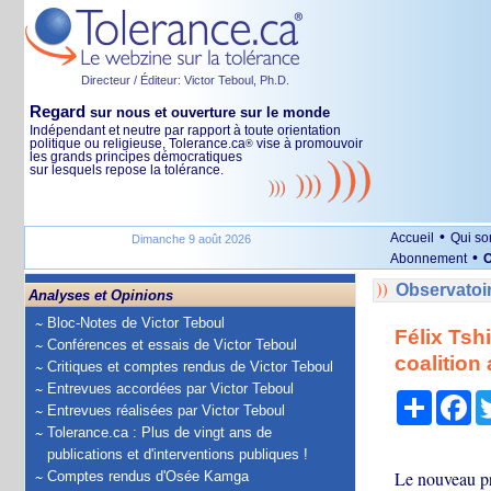
Directeur / Éditeur: Victor Teboul, Ph.D.
Regard
sur nous et ouverture sur le monde
Indépendant et neutre par rapport à toute orientation
politique ou religieuse, Tolerance.ca
vise à promouvoir
®
les grands principes démocratiques
sur lesquels repose la tolérance.
•
Accueil
Qui s
Dimanche 9 août 2026
•
Abonnement
O
Observatoi
Analyses et Opinions
Bloc-Notes de Victor Teboul
Félix Tsh
Conférences et essais de Victor Teboul
coalitio
Critiques et comptes rendus de Victor Teboul
Entrevues accordées par Victor Teboul
Partage
Fa
Entrevues réalisées par Victor Teboul
Tolerance.ca : Plus de vingt ans de
publications et d'interventions publiques !
Le nouveau pr
Comptes rendus d'Osée Kamga