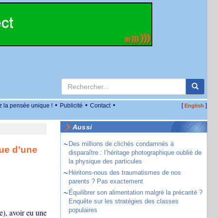
•
•
•
z la pensée unique !
Publicité
Contact
[
]
English
Aussi
~
Des millions de clichés condamnés à
vue d’une
disparaître : l’héritage photographique oublié de
la physique des particules
~
Héritons-nous des traumatismes de nos
parents ? Pas exactement
~
Équilibrer son alimentation malgré la précarité ?
Enquête sur les stratégies des classes
populaires
), avoir eu une