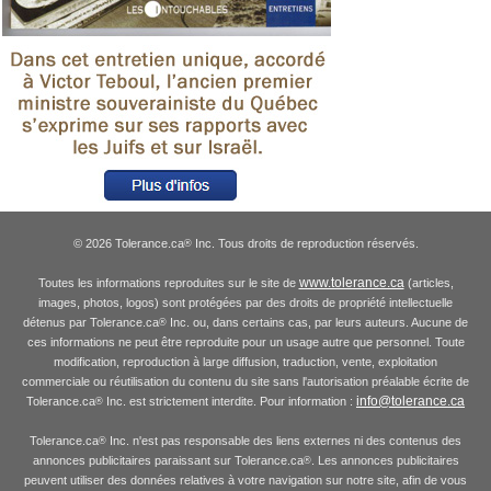
© 2026 Tolerance.ca
Inc. Tous droits de reproduction réservés.
®
www.tolerance.ca
Toutes les informations reproduites sur le site de
(articles,
images, photos, logos) sont protégées par des droits de propriété intellectuelle
détenus par Tolerance.ca
Inc. ou, dans certains cas, par leurs auteurs. Aucune de
®
ces informations ne peut être reproduite pour un usage autre que personnel. Toute
modification, reproduction à large diffusion, traduction, vente, exploitation
commerciale ou réutilisation du contenu du site sans l'autorisation préalable écrite de
info@tolerance.ca
Tolerance.ca
Inc. est strictement interdite. Pour information :
®
Tolerance.ca
Inc. n'est pas responsable des liens externes ni des contenus des
®
annonces publicitaires paraissant sur Tolerance.ca
. Les annonces publicitaires
®
peuvent utiliser des données relatives à votre navigation sur notre site, afin de vous