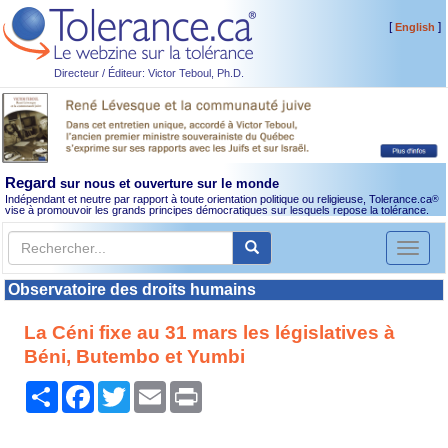
[
]
English
Directeur / Éditeur: Victor Teboul, Ph.D.
Regard
sur nous et ouverture sur le monde
Indépendant et neutre par rapport à toute orientation politique ou religieuse, Tolerance.ca
®
vise à promouvoir les grands principes démocratiques sur lesquels repose la tolérance.
Toggl
naviga
Observatoire des droits humains
La Céni fixe au 31 mars les législatives à
Béni, Butembo et Yumbi
Partager
Facebook
Twitter
Email
Print