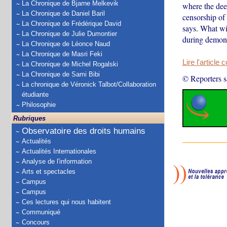
La Chronique de Bjarne Melkevik
where the dee
La Chronique de Daniel Baril
censorship of
La Chronique de Frédérique David
says. What wit
La Chronique de Julie Dumontier
during demonst
La Chronique de Léonce Naud
La Chronique de Masri Feki
Lire l'article 
La Chronique de Michel Rogalski
La Chronique de Sami Bibi
© Reporters s
La chronique de Véronick Talbot/Collaboration
étudiante
Philosophie
Rubriques
Observatoire des droits humains
Actualités
Actualités Internationales
Analyse de l'information
Arts et spectacles
Campus
Campus
Ces lectures qui nous habitent
Communiqué
Concours