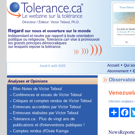
Directeur / Éditeur: Victor Teboul, Ph.D.
Regard
sur nous et ouverture sur le monde
Indépendant et neutre par rapport à toute orientation
politique ou religieuse, Tolerance.ca
vise à promouvoir
®
les grands principes démocratiques
sur lesquels repose la tolérance.
•
Accueil
Qui s
Jeudi 6 août 2026
•
Abonnement
O
Observatoir
Analyses et Opinions
Bloc-Notes de Victor Teboul
Venezuela 
Conférences et essais de Victor Teboul
Critiques et comptes rendus de Victor Teboul
(Version anglaise
Entrevues accordées par Victor Teboul
Partage
Fa
Entrevues réalisées par Victor Teboul
Tolerance.ca : Plus de vingt ans de
publications et d'interventions publiques !
Comptes rendus d'Osée Kamga
NewsReporters