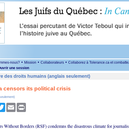
•
•
•
ommes-nous?
Mission
Collaborateurs
Collaborez à Tolerance.ca et combatte
uvrir une session
e des droits humains (anglais seulement)
censors its political crisis
 seulement)
r
cebook
Twitter
Email
Print
 Without Borders (RSF) condemns the disastrous climate for journalis