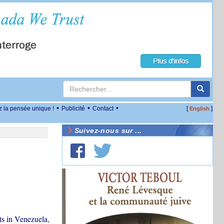
•
•
•
z la pensée unique !
Publicité
Contact
[
]
English
Suivez-nous sur ...
ts in Venezuela,