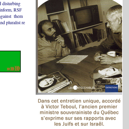
d disturbing
 inform, RSF
 against them
nd pluralist re