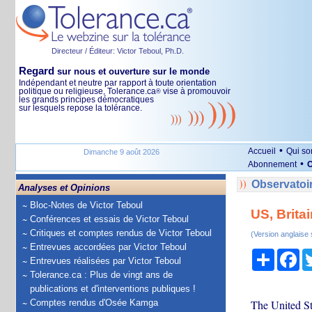
Directeur / Éditeur: Victor Teboul, Ph.D.
Regard
sur nous et ouverture sur le monde
Indépendant et neutre par rapport à toute orientation
politique ou religieuse, Tolerance.ca
vise à promouvoir
®
les grands principes démocratiques
sur lesquels repose la tolérance.
•
Accueil
Qui s
Dimanche 9 août 2026
•
Abonnement
O
Observatoir
Analyses et Opinions
Bloc-Notes de Victor Teboul
US, Brita
Conférences et essais de Victor Teboul
Critiques et comptes rendus de Victor Teboul
(Version anglaise
Entrevues accordées par Victor Teboul
Partage
Fa
Entrevues réalisées par Victor Teboul
Tolerance.ca : Plus de vingt ans de
publications et d'interventions publiques !
Comptes rendus d'Osée Kamga
The United St