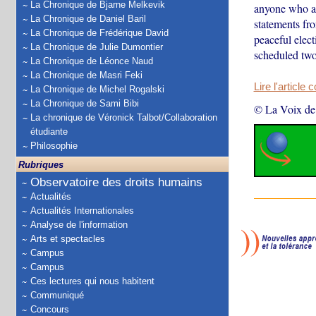
La Chronique de Bjarne Melkevik
anyone who at
La Chronique de Daniel Baril
statements fro
La Chronique de Frédérique David
peaceful electi
La Chronique de Julie Dumontier
scheduled two
La Chronique de Léonce Naud
La Chronique de Masri Feki
Lire l'article 
La Chronique de Michel Rogalski
La Chronique de Sami Bibi
© La Voix de
La chronique de Véronick Talbot/Collaboration
étudiante
Philosophie
Rubriques
Observatoire des droits humains
Actualités
Actualités Internationales
Analyse de l'information
Arts et spectacles
Campus
Campus
Ces lectures qui nous habitent
Communiqué
Concours