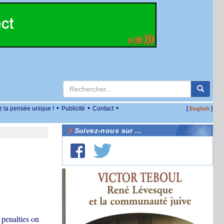
•
•
•
z la pensée unique !
Publicité
Contact
[
]
English
Suivez-nous sur ...
 penalties on