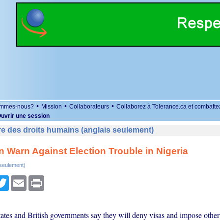
•
•
•
ommes-nous?
Mission
Collaborateurs
Collaborez à Tolerance.ca et combatte
uvrir une session
e des droits humains (anglais seulement)
in Warn Against Election Trouble in Nigeria
 seulement)
r
cebook
Twitter
Email
Print
ates and British governments say they will deny visas and impose other