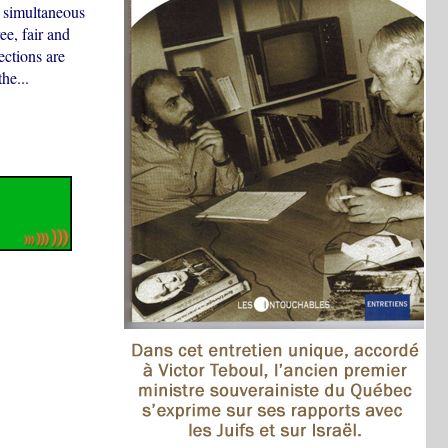
n simultaneous
ee, fair and
ections are
he...