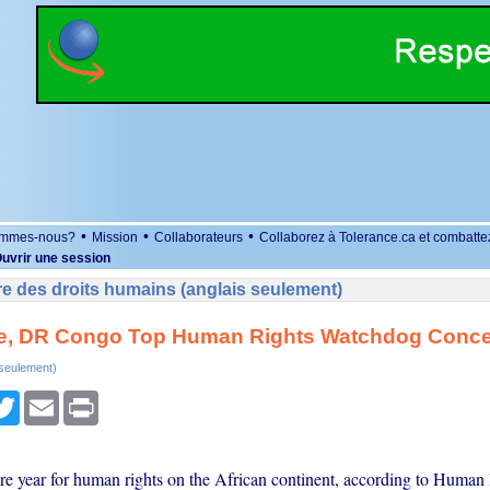
•
•
•
ommes-nous?
Mission
Collaborateurs
Collaborez à Tolerance.ca et combatte
uvrir une session
e des droits humains (anglais seulement)
, DR Congo Top Human Rights Watchdog Conc
 seulement)
r
cebook
Twitter
Email
Print
re year for human rights on the African continent, according to Human