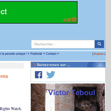
•
•
•
z la pensée unique !
Publicité
Contact
[
]
English
Suivez-nous sur ...
erns
 Rights Watch.