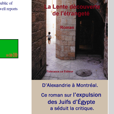
ublic of
ell reports