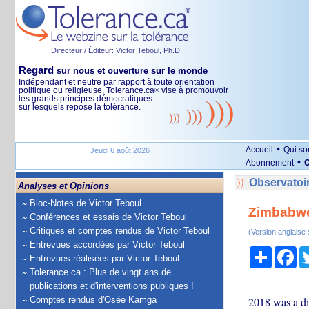
Directeur / Éditeur: Victor Teboul, Ph.D.
Regard
sur nous et ouverture sur le monde
Indépendant et neutre par rapport à toute orientation
politique ou religieuse, Tolerance.ca
vise à promouvoir
®
les grands principes démocratiques
sur lesquels repose la tolérance.
•
Accueil
Qui s
Jeudi 6 août 2026
•
Abonnement
O
Observatoir
Analyses et Opinions
Bloc-Notes de Victor Teboul
Zimbabwe
Conférences et essais de Victor Teboul
Critiques et comptes rendus de Victor Teboul
(Version anglaise
Entrevues accordées par Victor Teboul
Partage
Fa
Entrevues réalisées par Victor Teboul
Tolerance.ca : Plus de vingt ans de
publications et d'interventions publiques !
Comptes rendus d'Osée Kamga
2018 was a di